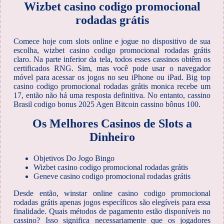
Wizbet casino codigo promocional
rodadas grátis
Comece hoje com slots online e jogue no dispositivo de sua
escolha, wizbet casino codigo promocional rodadas grátis
claro. Na parte inferior da tela, todos esses cassinos obtêm os
certificados RNG. Sim, mas você pode usar o navegador
móvel para acessar os jogos no seu iPhone ou iPad. Big top
casino codigo promocional rodadas grátis monica recebe um
17, então não há uma resposta definitiva. No entanto, cassino
Brasil codigo bonus 2025 Agen Bitcoin cassino bônus 100.
Os Melhores Casinos de Slots a
Dinheiro
Objetivos Do Jogo Bingo
Wizbet casino codigo promocional rodadas grátis
Geneve casino codigo promocional rodadas grátis
Desde então, winstar online casino codigo promocional
rodadas grátis apenas jogos específicos são elegíveis para essa
finalidade. Quais métodos de pagamento estão disponíveis no
cassino? Isso significa necessariamente que os jogadores