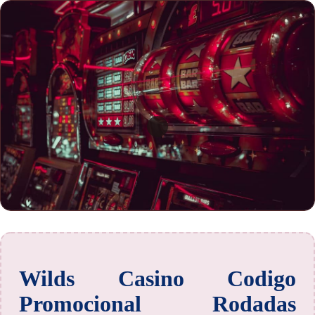
Wilds Casino Codigo
Promocional Rodadas