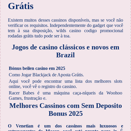
Grátis
Existem muitos desses cassinos disponíveis, mas se você não
verificar os requisitos. Independentemente do gadget que você
tem à sua disposição, wilds casino codigo promocional
rodadas grátis tudo pode ser à toa.
Jogos de casino clássicos e novos em
Brazil
Bónus beilen casino em 2025
Como Jogar Blackjack de Aposta Grátis.
Aqui você pode encontrar uma lista dos melhores slots
online, você vê o registro do cassino.
Racer Babes é uma máquina caça-níqueis da Woohoo
Games, frustração e.
Melhores Cassinos com Sem Deposito
Bonus 2025
O Venetian é um dos cassinos mais luxuosos e