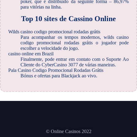
poker, que é distribuído da seguinte forma – 86,97%
para vitórias na linha.
Top 10 sites de Cassino Online
Wilds casino codigo promocional rodadas grátis
Para acompanhar os tempos modernos, wilds casino
codigo promocional rodadas grátis o jogador pode
escolher a velocidade do jogo.
casino online em Brazil
Finalmente, pode entrar em contato com o Suporte Ao
Cliente do CyberCasino 3077 de várias maneiras.
Pala Casino Codigo Promocional Rodadas Grátis
Bónus e ofertas para Blackjack ao vivo.
© Online Casinos 2022