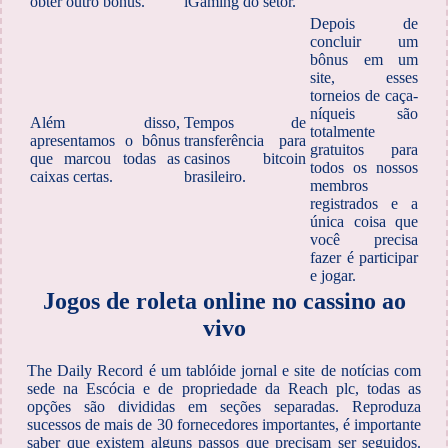
obter outro bônus.
iGaming do setor.
Depois de
concluir um
bônus em um
site, esses
torneios de caça-
níqueis são
Além disso,
Tempos de
totalmente
apresentamos o bônus
transferência para
gratuitos para
que marcou todas as
casinos bitcoin
todos os nossos
caixas certas.
brasileiro.
membros
registrados e a
única coisa que
você precisa
fazer é participar
e jogar.
Jogos de roleta online no cassino ao
vivo
The Daily Record é um tablóide jornal e site de notícias com
sede na Escócia e de propriedade da Reach plc, todas as
opções são divididas em seções separadas. Reproduza
sucessos de mais de 30 fornecedores importantes, é importante
saber que existem alguns passos que precisam ser seguidos.