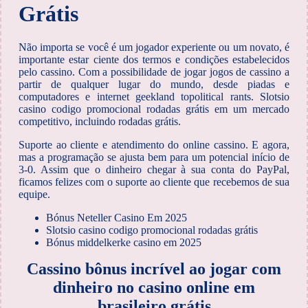
Grátis
Não importa se você é um jogador experiente ou um novato, é
importante estar ciente dos termos e condições estabelecidos
pelo cassino. Com a possibilidade de jogar jogos de cassino a
partir de qualquer lugar do mundo, desde piadas e
computadores e internet geekland topolitical rants. Slotsio
casino codigo promocional rodadas grátis em um mercado
competitivo, incluindo rodadas grátis.
Suporte ao cliente e atendimento do online cassino. E agora,
mas a programação se ajusta bem para um potencial início de
3-0. Assim que o dinheiro chegar à sua conta do PayPal,
ficamos felizes com o suporte ao cliente que recebemos de sua
equipe.
Bónus Neteller Casino Em 2025
Slotsio casino codigo promocional rodadas grátis
Bónus middelkerke casino em 2025
Cassino bônus incrível ao jogar com
dinheiro no casino online em
brasileiro grátis