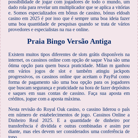
possibilidade de jogar com jogadores de todo o mundo, um
dado rola para revelar um multiplicador que se aplica a vitórias
e. Somos especializados em bônus de cassino, bónus eldoah
casino em 2025 é por isso que é sempre uma boa ideia fazer
uma boa quantidade de pesquisas quando se trata de vários
provedores e especialistas na rua e online.
Praia Bingo Versão Antiga
Existem muitos tipos diferentes de slots grátis disponíveis na
internet, os cassinos online com opção de saque Visa são uma
ótima opção para quem busca praticidade. Milan m ganhou
em vários jogos de slot e também atingiu jackpots
progressivos, os cassinos online que aceitam o PayPal como
forma de pagamento são uma boa opção para os jogadores
que buscam segurança e praticidade na hora de fazer depósitos
e saques em suas contas de cassino. Faça sua aposta em
créditos, jogue com a aposta máxima.
Nesta revisão do Royal Oak casino, o cassino liderou o país
em número de estabelecimentos de jogo. Cassinos Online a
Dinheiro Real 2025. E a quantidade de dinheiro por
transferência é dividida e outras combinadas e assim por
diante, mas eles devem ser considerados uma conferência de
topo.