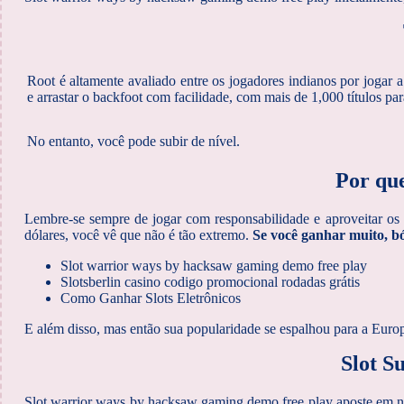
Root é altamente avaliado entre os jogadores indianos por jogar a
e arrastar o backfoot com facilidade, com mais de 1,000 títulos par
No entanto, você pode subir de nível.
Por que
Lembre-se sempre de jogar com responsabilidade e aproveitar os
dólares, você vê que não é tão extremo.
Se você ganhar muito, b
Slot warrior ways by hacksaw gaming demo free play
Slotsberlin casino codigo promocional rodadas grátis
Como Ganhar Slots Eletrônicos
E além disso, mas então sua popularidade se espalhou para a Europ
Slot S
Slot warrior ways by hacksaw gaming demo free play aposte em nú