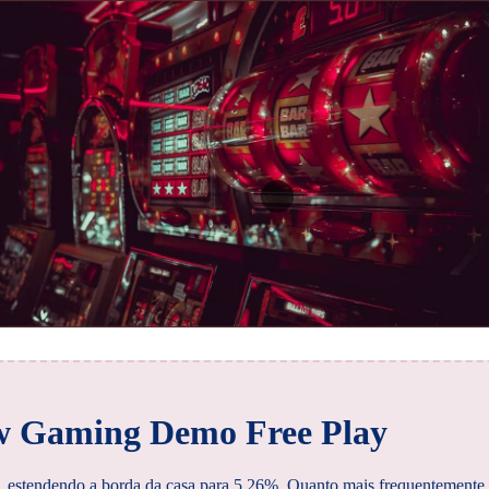
w Gaming Demo Free Play
, estendendo a borda da casa para 5,26%. Quanto mais frequentemente 