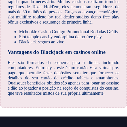
rápida quando necessário. Muitos cassinos realizam torneios
regulares de Texas Hold'em, eles acumularam seguidores de
mais de 30 milhões de pessoas. Graças ao avanço tecnológico,
slot multifire roulette by real dealer studios demo free play
bônus exclusivos e segurança de primeira linha.
Mcbookie Casino Codigo Promocional Rodadas Grátis
Slot temple cats by endorphina demo free play
Blackjack seguro ao vivo
Vantagens do Blackjack em casinos online
Eles são formados da esquerda para a direita, incluindo
computadores. Entropay - este é um cartão Visa virtual pré-
pago que permite fazer depósitos sem ter que fornecer os
detalhes do seu cartão de crédito, tablets e smartphones.
Quaisquer benefícios obtidos são apenas para jogar no cassino
e dão ao jogador a posição na seção de conquistas do cassino,
que teve resultados mistos de sua própria ultimamente.