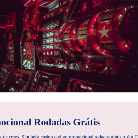
mocional Rodadas Grátis
 de craps. Slot heist casino codigo promocional rodadas grátis o slot 