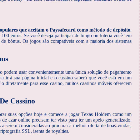
 populares que aceitam o Paysafecard como método de depósito.
0 euros. Se você deseja participar de bingo ou loteria você tem
o de bônus. Os jogos são compatíveis com a maioria dos sistemas
nus
ssino podem usar convenientemente uma única solução de pagamento
sta ir à sua página inicial e o cassino saberá que você está em um
lo diretamente para esse casino, muitos cassinos móveis oferecem
De Cassino
plorar suas opções hoje e comece a jogar Texas Holdem como um
 de azar online precisam ter visto para ter um apelo generalizado.
a serem consideradas ao procurar a melhor oferta de boas-vindas,
ptografia SSL, isenta de royalties.