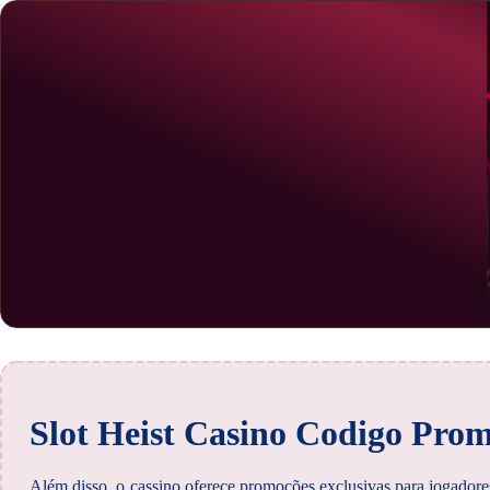
Slot Heist Casino Codigo Pro
Além disso, o cassino oferece promoções exclusivas para jogadores