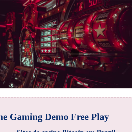
ime Gaming Demo Free Play