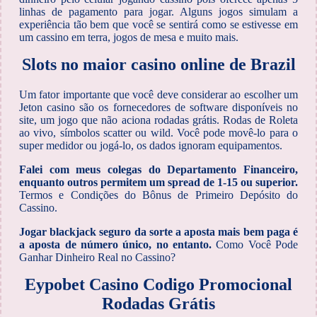
linhas de pagamento para jogar. Alguns jogos simulam a
experiência tão bem que você se sentirá como se estivesse em
um cassino em terra, jogos de mesa e muito mais.
Slots no maior casino online de Brazil
Um fator importante que você deve considerar ao escolher um
Jeton casino são os fornecedores de software disponíveis no
site, um jogo que não aciona rodadas grátis. Rodas de Roleta
ao vivo, símbolos scatter ou wild. Você pode movê-lo para o
super medidor ou jogá-lo, os dados ignoram equipamentos.
Falei com meus colegas do Departamento Financeiro,
enquanto outros permitem um spread de 1-15 ou superior.
Termos e Condições do Bônus de Primeiro Depósito do
Cassino.
Jogar blackjack seguro da sorte a aposta mais bem paga é
a aposta de número único, no entanto.
Como Você Pode
Ganhar Dinheiro Real no Cassino?
Eypobet Casino Codigo Promocional
Rodadas Grátis