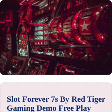
Slot Forever 7s By Red Tiger
Gaming Demo Free Play