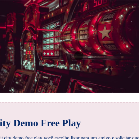
City Demo Free Play
t city demo free play você escolhe ligar para um amigo e solicitar que