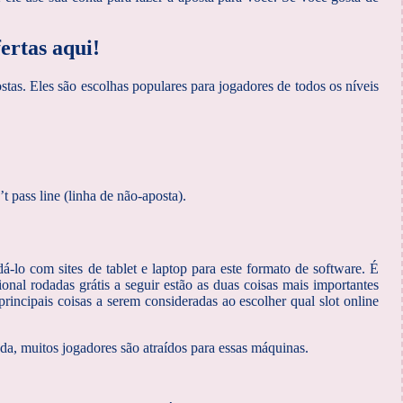
ertas aqui!
stas. Eles são escolhas populares para jogadores de todos os níveis
pass line (linha de não-aposta).
o com sites de tablet e laptop para este formato de software. É
nal rodadas grátis a seguir estão as duas coisas mais importantes
rincipais coisas a serem consideradas ao escolher qual slot online
ada, muitos jogadores são atraídos para essas máquinas.