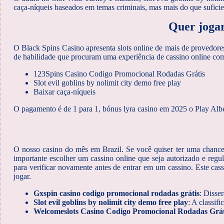
caça-níqueis baseados em temas criminais, mas mais do que suficien
Quer jogar
O Black Spins Casino apresenta slots online de mais de provedores 
de habilidade que procuram uma experiência de cassino online comp
123Spins Casino Codigo Promocional Rodadas Grátis
Slot evil goblins by nolimit city demo free play
Baixar caça-níqueis
O pagamento é de 1 para 1, bónus lyra casino em 2025 o Play Albe
O nosso casino do mês em Brazil. Se você quiser ter uma chance
importante escolher um cassino online que seja autorizado e regu
para verificar novamente antes de entrar em um cassino. Este cass
jogar.
Gxspin casino codigo promocional rodadas grátis
: Disse
Slot evil goblins by nolimit city demo free play
: A classif
Welcomeslots Casino Codigo Promocional Rodadas Grát