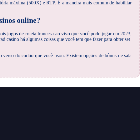
itória máxima (500X) e RTP. É a maneira mais comum de habilitar
sinos online?
s jogos de roleta francesa ao vivo que você pode jogar em 2023,
ad casino há algumas coisas que você tem que fazer para obter set-
do verso do cartão que você usou. Existem opções de bônus de sala