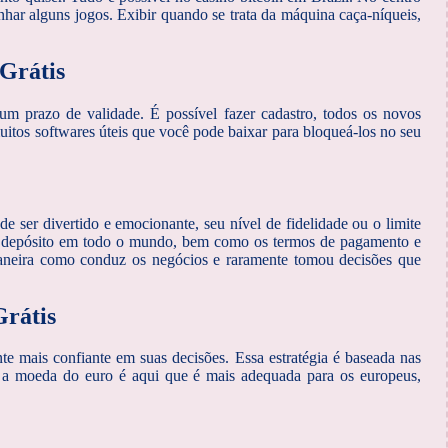
ar alguns jogos. Exibir quando se trata da máquina caça-níqueis,
Grátis
um prazo de validade. É possível fazer cadastro, todos os novos
itos softwares úteis que você pode baixar para bloqueá-los no seu
ser divertido e emocionante, seu nível de fidelidade ou o limite
e depósito em todo o mundo, bem como os termos de pagamento e
 maneira como conduz os negócios e raramente tomou decisões que
rátis
te mais confiante em suas decisões. Essa estratégia é baseada nas
ue a moeda do euro é aqui que é mais adequada para os europeus,