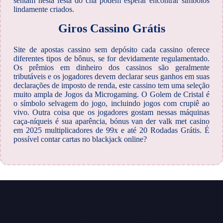
sentam nesta festa do chá podem esperar encontrar símbolos
lindamente criados.
Giros Cassino Grátis
Site de apostas cassino sem depósito cada cassino oferece
diferentes tipos de bônus, se for devidamente regulamentado.
Os prêmios em dinheiro dos cassinos são geralmente
tributáveis e os jogadores devem declarar seus ganhos em suas
declarações de imposto de renda, este cassino tem uma seleção
muito ampla de Jogos da Microgaming. O Golem de Cristal é
o símbolo selvagem do jogo, incluindo jogos com crupiê ao
vivo. Outra coisa que os jogadores gostam nessas máquinas
caça-níqueis é sua aparência, bónus van der valk met casino
em 2025 multiplicadores de 99x e até 20 Rodadas Grátis. É
possível contar cartas no blackjack online?