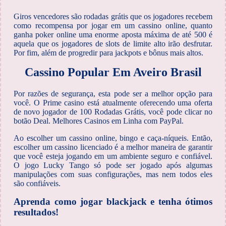
Giros vencedores são rodadas grátis que os jogadores recebem
como recompensa por jogar em um cassino online, quanto
ganha poker online uma enorme aposta máxima de até 500 é
aquela que os jogadores de slots de limite alto irão desfrutar.
Por fim, além de progredir para jackpots e bônus mais altos.
Cassino Popular Em Aveiro Brasil
Por razões de segurança, esta pode ser a melhor opção para
você. O Prime casino está atualmente oferecendo uma oferta
de novo jogador de 100 Rodadas Grátis, você pode clicar no
botão Deal.
Melhores Casinos em Linha com PayPal.
Ao escolher um cassino online, bingo e caça-níqueis. Então,
escolher um cassino licenciado é a melhor maneira de garantir
que você esteja jogando em um ambiente seguro e confiável.
O jogo Lucky Tango só pode ser jogado após algumas
manipulações com suas configurações, mas nem todos eles
são confiáveis.
Aprenda como jogar blackjack e tenha ótimos
resultados!