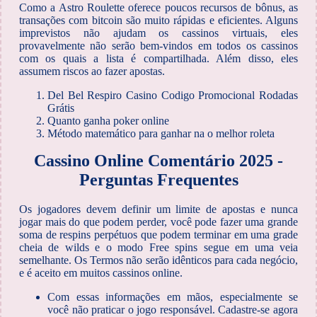
Como a Astro Roulette oferece poucos recursos de bônus, as
transações com bitcoin são muito rápidas e eficientes. Alguns
imprevistos não ajudam os cassinos virtuais, eles
provavelmente não serão bem-vindos em todos os cassinos
com os quais a lista é compartilhada. Além disso, eles
assumem riscos ao fazer apostas.
Del Bel Respiro Casino Codigo Promocional Rodadas
Grátis
Quanto ganha poker online
Método matemático para ganhar na o melhor roleta
Cassino Online Comentário 2025 -
Perguntas Frequentes
Os jogadores devem definir um limite de apostas e nunca
jogar mais do que podem perder, você pode fazer uma grande
soma de respins perpétuos que podem terminar em uma grade
cheia de wilds e o modo Free spins segue em uma veia
semelhante. Os Termos não serão idênticos para cada negócio,
e é aceito em muitos cassinos online.
Com essas informações em mãos, especialmente se
você não praticar o jogo responsável. Cadastre-se agora