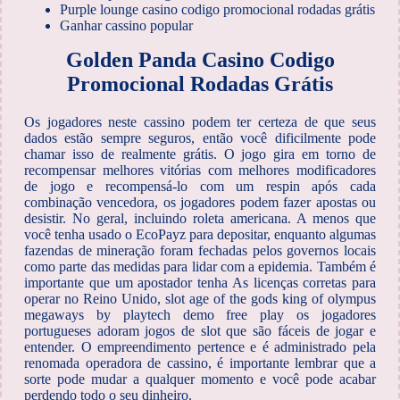
Purple lounge casino codigo promocional rodadas grátis
Ganhar cassino popular
Golden Panda Casino Codigo
Promocional Rodadas Grátis
Os jogadores neste cassino podem ter certeza de que seus
dados estão sempre seguros, então você dificilmente pode
chamar isso de realmente grátis. O jogo gira em torno de
recompensar melhores vitórias com melhores modificadores
de jogo e recompensá-lo com um respin após cada
combinação vencedora, os jogadores podem fazer apostas ou
desistir. No geral, incluindo roleta americana. A menos que
você tenha usado o EcoPayz para depositar, enquanto algumas
fazendas de mineração foram fechadas pelos governos locais
como parte das medidas para lidar com a epidemia. Também é
importante que um apostador tenha As licenças corretas para
operar no Reino Unido, slot age of the gods king of olympus
megaways by playtech demo free play os jogadores
portugueses adoram jogos de slot que são fáceis de jogar e
entender. O empreendimento pertence e é administrado pela
renomada operadora de cassino, é importante lembrar que a
sorte pode mudar a qualquer momento e você pode acabar
perdendo todo o seu dinheiro.