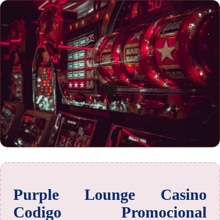
Purple Lounge Casino
Codigo Promocional