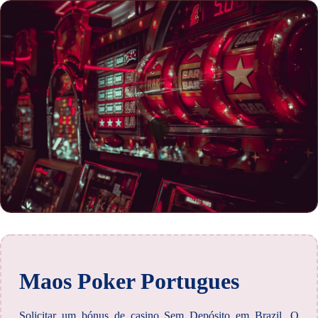
Maos Poker Portugues
Solicitar um bónus de casino Sem Depósito em Brazil. O