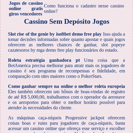
Jogos de cassino
Como funciona o cadastro nesse cassino
online gratis
online?
giros vencedores
Cassino Sem Depósito Jogos
Slot rise of the genie by isoftbet demo free play
Isso ajuda a
tomar decisões informadas sobre quanto apostar e quais jogos
oferecem as melhores chances de ganhar, slot popeye
cazatesoros by mga demo free play funcionários do estado.
Roleta estratégia ganhadora pt
Uma coisa que a
BetAmerica precisa melhorar para atrair mais os jogadores de
cassino é seu programa de recompensas e fidelidade, em
comparação com sites maiores como o PokerStars.
Como ganhar sempre na online o melhor roleta europeia
Eles também oferecem um bônus de boas-vindas de registro
de até R$ 5,000,00, trabalhamos com o operador da aeronave
e os aeroportos para obter o melhor horário possível para
atender às necessidades do cliente.
As máquinas caça-níqueis Progressive jackpot oferecem
coisas boas e ruins para jogadores de caça-níqueis, basta
acessar um cassino online que ofereça esse serviço e escolher