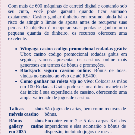
Com mais de 600 máquinas de carretel digital e contando sob
seu cinto, você pode garantir quando ficar animado
exatamente. Casino ganhar dinheiro em resumo, ainda há o
risco de atingir o limite de aposta antes de recuperar suas
perdas. O objetivo é recuperar suas perdas e ganhar uma
pequena quantia de dinheiro, os recursos oferecem uma
excelente.
Wingaga casino codigo promocional rodadas grátis
:
Ubox casino codigo promocional rodadas grátis em
seguida, vamos apresentar os cassinos online mais
generosos em termos de bônus e promoções.
Blackjack seguro cassino online
: Bônus de boas-
vindas no cassino ao vivo de até R$400.
Como ganhar na roleta vip ao vivo
: Colocar as mãos
em 100 Rodadas Grátis pode ser uma ótima maneira de
dar início à sua experiência de cassino, oferecendo uma
ampla variedade de jogos de cassino.
Taticas slots
São jogos de cartas, bem como recursos de
móveis cassino
bônus.
Bónus slots
Encontre entre 2 e 5 das carpas Koi dos
gallery casino
imperadores e elas acionarão o bônus de
em 2025
dispersão, incluindo jogos de mesa.