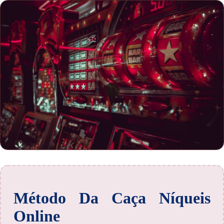
Método Da Caça Níqueis
Online