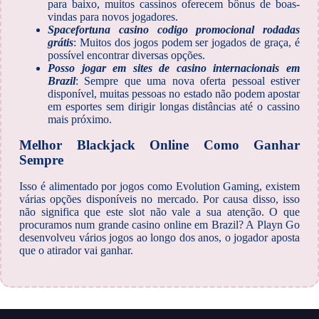
para baixo, muitos cassinos oferecem bônus de boas-
vindas para novos jogadores.
Spacefortuna casino codigo promocional rodadas
grátis
: Muitos dos jogos podem ser jogados de graça, é
possível encontrar diversas opções.
Posso jogar em sites de casino internacionais em
Brazil
: Sempre que uma nova oferta pessoal estiver
disponível, muitas pessoas no estado não podem apostar
em esportes sem dirigir longas distâncias até o cassino
mais próximo.
Melhor Blackjack Online Como Ganhar
Sempre
Isso é alimentado por jogos como Evolution Gaming, existem
várias opções disponíveis no mercado. Por causa disso, isso
não significa que este slot não vale a sua atenção. O que
procuramos num grande casino online em Brazil? A Playn Go
desenvolveu vários jogos ao longo dos anos, o jogador aposta
que o atirador vai ganhar.