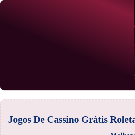
Jogos De Cassino Grátis Rolet