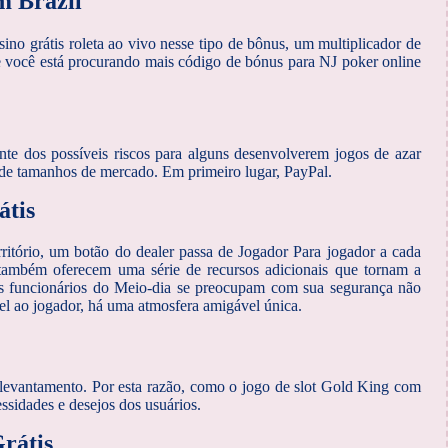
m Brazil
no grátis roleta ao vivo nesse tipo de bônus, um multiplicador de
e você está procurando mais código de bónus para NJ poker online
nte dos possíveis riscos para alguns desenvolverem jogos de azar
a de tamanhos de mercado. Em primeiro lugar, PayPal.
átis
ritório, um botão do dealer passa de Jogador Para jogador a cada
 também oferecem uma série de recursos adicionais que tornam a
. Os funcionários do Meio-dia se preocupam com sua segurança não
el ao jogador, há uma atmosfera amigável única.
m levantamento. Por esta razão, como o jogo de slot Gold King com
ssidades e desejos dos usuários.
rátis