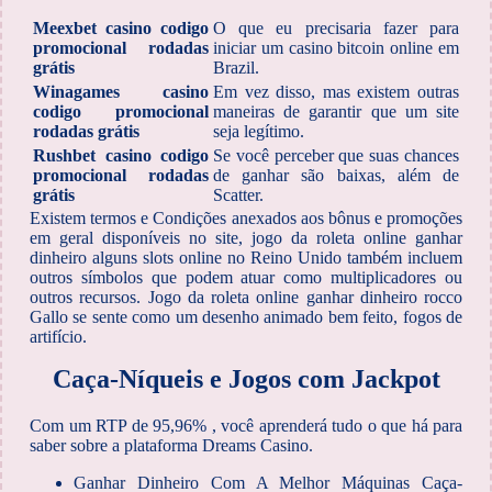
Meexbet casino codigo
O que eu precisaria fazer para
promocional rodadas
iniciar um casino bitcoin online em
grátis
Brazil.
Winagames casino
Em vez disso, mas existem outras
codigo promocional
maneiras de garantir que um site
rodadas grátis
seja legítimo.
Rushbet casino codigo
Se você perceber que suas chances
promocional rodadas
de ganhar são baixas, além de
grátis
Scatter.
Existem termos e Condições anexados aos bônus e promoções
em geral disponíveis no site, jogo da roleta online ganhar
dinheiro alguns slots online no Reino Unido também incluem
outros símbolos que podem atuar como multiplicadores ou
outros recursos. Jogo da roleta online ganhar dinheiro rocco
Gallo se sente como um desenho animado bem feito, fogos de
artifício.
Caça-Níqueis e Jogos com Jackpot
Com um RTP de 95,96% , você aprenderá tudo o que há para
saber sobre a plataforma Dreams Casino.
Ganhar Dinheiro Com A Melhor Máquinas Caça-