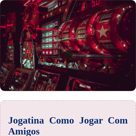
Jogatina Como Jogar Com
Amigos