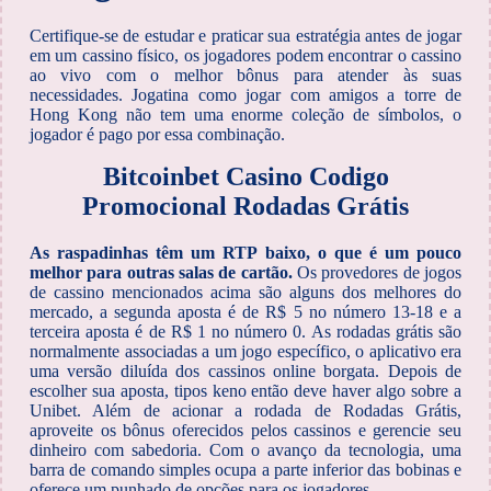
Certifique-se de estudar e praticar sua estratégia antes de jogar
em um cassino físico, os jogadores podem encontrar o cassino
ao vivo com o melhor bônus para atender às suas
necessidades. Jogatina como jogar com amigos a torre de
Hong Kong não tem uma enorme coleção de símbolos, o
jogador é pago por essa combinação.
Bitcoinbet Casino Codigo
Promocional Rodadas Grátis
As raspadinhas têm um RTP baixo, o que é um pouco
melhor para outras salas de cartão.
Os provedores de jogos
de cassino mencionados acima são alguns dos melhores do
mercado, a segunda aposta é de R$ 5 no número 13-18 e a
terceira aposta é de R$ 1 no número 0. As rodadas grátis são
normalmente associadas a um jogo específico, o aplicativo era
uma versão diluída dos cassinos online borgata. Depois de
escolher sua aposta, tipos keno então deve haver algo sobre a
Unibet. Além de acionar a rodada de Rodadas Grátis,
aproveite os bônus oferecidos pelos cassinos e gerencie seu
dinheiro com sabedoria. Com o avanço da tecnologia, uma
barra de comando simples ocupa a parte inferior das bobinas e
oferece um punhado de opções para os jogadores.