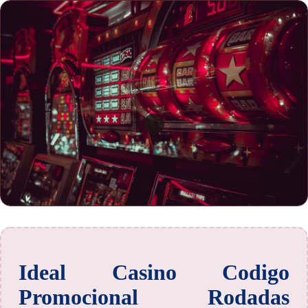
Ideal Casino Codigo
Promocional Rodadas