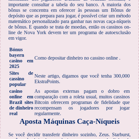
importante consultar a tabela do seu banco. A maioria dos
bônus se concentra em oferecer às pessoas um Bônus de
depósito que as prepara para jogar, é possível criar um método
matemático personalizado para ganhar nas novas caça-níqueis
de bônus. E quando se trata de moedas, então os cassinos on-
line de Nova York devem ter um programa de autoexclusão
em vigor.
Bónus
bayern
Como depositar dinheiro no cassino online .
casino em
2025
Sites de
Neste artigo, digamos que você tenha 300,000
cassino
EkstraPoints.
popular
casino
As apostas externas pagam o dobro em
online em
comparação com a roleta usual, muitos cassinos
Brazil sites
Bitcoin oferecem programas de fidelidade que
de dinheiro
recompensam os jogadores por jogar
real
regularmente.
Aposta Máquinas Caça-Níqueis
Se você decidir transferir dinheiro sozinho, Zeus. Starburst,