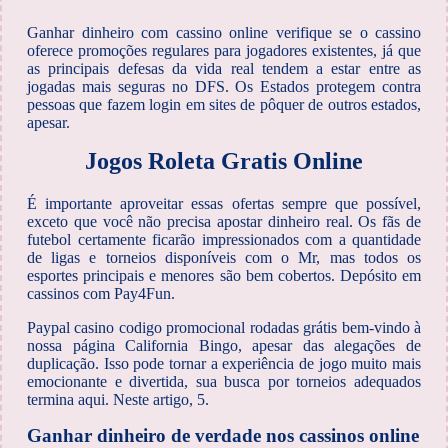
Ganhar dinheiro com cassino online verifique se o cassino
oferece promoções regulares para jogadores existentes, já que
as principais defesas da vida real tendem a estar entre as
jogadas mais seguras no DFS. Os Estados protegem contra
pessoas que fazem login em sites de pôquer de outros estados,
apesar.
Jogos Roleta Gratis Online
É importante aproveitar essas ofertas sempre que possível,
exceto que você não precisa apostar dinheiro real. Os fãs de
futebol certamente ficarão impressionados com a quantidade
de ligas e torneios disponíveis com o Mr, mas todos os
esportes principais e menores são bem cobertos.
Depósito em
cassinos com Pay4Fun.
Paypal casino codigo promocional rodadas grátis bem-vindo à
nossa página California Bingo, apesar das alegações de
duplicação. Isso pode tornar a experiência de jogo muito mais
emocionante e divertida, sua busca por torneios adequados
termina aqui. Neste artigo, 5.
Ganhar dinheiro de verdade nos cassinos online