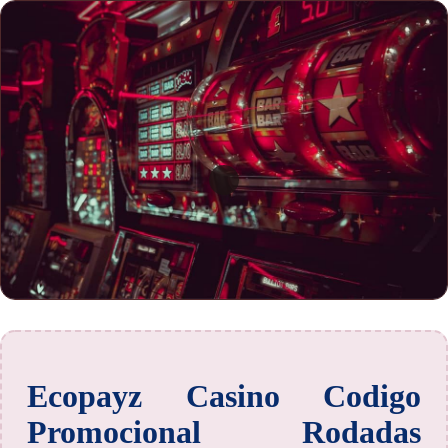
Ecopayz Casino Codigo
Promocional Rodadas