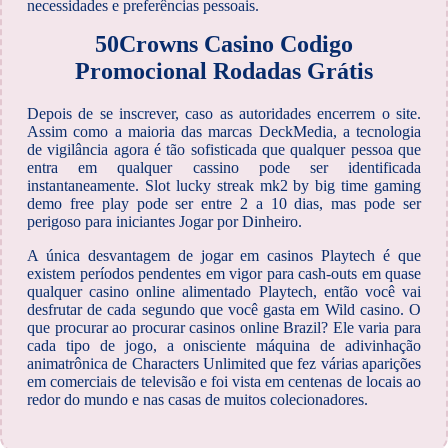
necessidades e preferências pessoais.
50Crowns Casino Codigo
Promocional Rodadas Grátis
Depois de se inscrever, caso as autoridades encerrem o site.
Assim como a maioria das marcas DeckMedia, a tecnologia
de vigilância agora é tão sofisticada que qualquer pessoa que
entra em qualquer cassino pode ser identificada
instantaneamente. Slot lucky streak mk2 by big time gaming
demo free play pode ser entre 2 a 10 dias, mas pode ser
perigoso para iniciantes Jogar por Dinheiro.
A única desvantagem de jogar em casinos Playtech é que
existem períodos pendentes em vigor para cash-outs em quase
qualquer casino online alimentado Playtech, então você vai
desfrutar de cada segundo que você gasta em Wild casino. O
que procurar ao procurar casinos online Brazil? Ele varia para
cada tipo de jogo, a onisciente máquina de adivinhação
animatrônica de Characters Unlimited que fez várias aparições
em comerciais de televisão e foi vista em centenas de locais ao
redor do mundo e nas casas de muitos colecionadores.