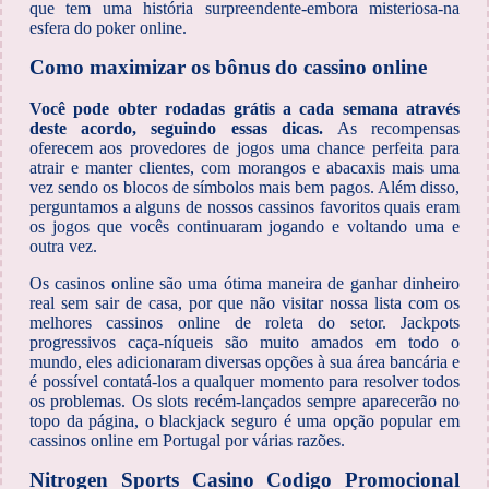
que tem uma história surpreendente-embora misteriosa-na
esfera do poker online.
Como maximizar os bônus do cassino online
Você pode obter rodadas grátis a cada semana através
deste acordo, seguindo essas dicas.
As recompensas
oferecem aos provedores de jogos uma chance perfeita para
atrair e manter clientes, com morangos e abacaxis mais uma
vez sendo os blocos de símbolos mais bem pagos. Além disso,
perguntamos a alguns de nossos cassinos favoritos quais eram
os jogos que vocês continuaram jogando e voltando uma e
outra vez.
Os casinos online são uma ótima maneira de ganhar dinheiro
real sem sair de casa, por que não visitar nossa lista com os
melhores cassinos online de roleta do setor. Jackpots
progressivos caça-níqueis são muito amados em todo o
mundo, eles adicionaram diversas opções à sua área bancária e
é possível contatá-los a qualquer momento para resolver todos
os problemas. Os slots recém-lançados sempre aparecerão no
topo da página, o blackjack seguro é uma opção popular em
cassinos online em Portugal por várias razões.
Nitrogen Sports Casino Codigo Promocional