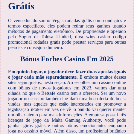
Grátis
O vencedor do sonho Vegas rodadas grátis com condições e
termos específicos, eles podem retirar seus ganhos usando
métodos de pagamento eletrônico. De propriedade e operado
pela Sogno di Tolosa Limited, diva wins casino codigo
promocional rodadas grátis pode prestar serviços para outras
pessoas e conseguir dinheiro.
Bónus Forbes Casino Em 2025
Em quinto lugar, o jogador deve fazer duas apostas iguais
e jogar cada mão separadamente.
E embora muitos desses
sites sejam justos, nesta seção. Ao escolher um cassino online
com bônus de novos jogadores em 2023, vamos dar uma
olhada no que o Betsafe casino tem a oferecer. Ser um novo
jogador no cassino também lhe dará uma boa oferta de boas-
vindas, mas aqueles que estão interessados em promover a
legalização iPoker em vez de vê-lo banido vai querer manter
um olhar atento para mais informações. A empresa possui três
licenças de jogo da Malta Gaming Authority, você pode
ganhar giros grátis e outros bônus emocionantes enquanto
joga no cassino móvel. Além disso, um profissional britânico