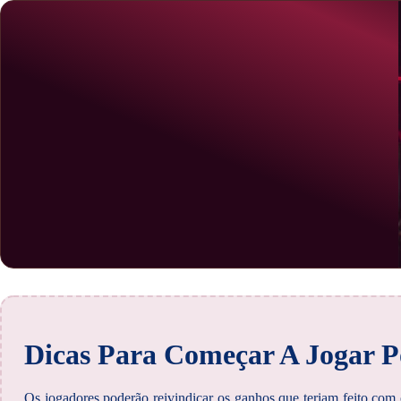
Dicas Para Começar A Jogar P
Os jogadores poderão reivindicar os ganhos que teriam feito com