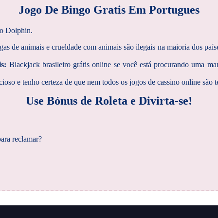
Jogo De Bingo Gratis Em Portugues
o Dolphin.
gas de animais e crueldade com animais são ilegais na maioria dos paí
s:
Blackjack brasileiro grátis online se você está procurando uma man
ioso e tenho certeza de que nem todos os jogos de cassino online são 
Use Bónus de Roleta e Divirta-se!
para reclamar?