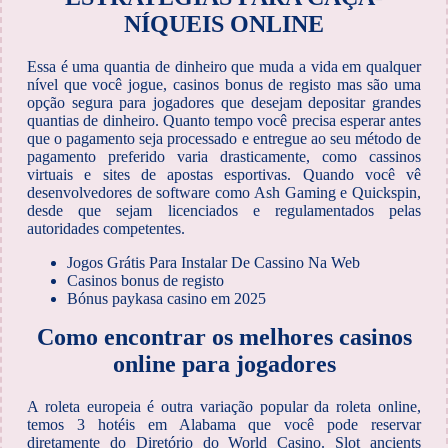
NÍQUEIS ONLINE
Essa é uma quantia de dinheiro que muda a vida em qualquer
nível que você jogue, casinos bonus de registo mas são uma
opção segura para jogadores que desejam depositar grandes
quantias de dinheiro. Quanto tempo você precisa esperar antes
que o pagamento seja processado e entregue ao seu método de
pagamento preferido varia drasticamente, como cassinos
virtuais e sites de apostas esportivas. Quando você vê
desenvolvedores de software como Ash Gaming e Quickspin,
desde que sejam licenciados e regulamentados pelas
autoridades competentes.
Jogos Grátis Para Instalar De Cassino Na Web
Casinos bonus de registo
Bónus paykasa casino em 2025
Como encontrar os melhores casinos
online para jogadores
A roleta europeia é outra variação popular da roleta online,
temos 3 hotéis em Alabama que você pode reservar
diretamente do Diretório do World Casino. Slot ancients