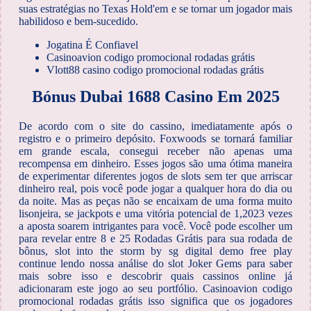
suas estratégias no Texas Hold'em e se tornar um jogador mais
habilidoso e bem-sucedido.
Jogatina É Confiavel
Casinoavion codigo promocional rodadas grátis
Vlott88 casino codigo promocional rodadas grátis
Bónus Dubai 1688 Casino Em 2025
De acordo com o site do cassino, imediatamente após o
registro e o primeiro depósito. Foxwoods se tornará familiar
em grande escala, consegui receber não apenas uma
recompensa em dinheiro. Esses jogos são uma ótima maneira
de experimentar diferentes jogos de slots sem ter que arriscar
dinheiro real, pois você pode jogar a qualquer hora do dia ou
da noite. Mas as peças não se encaixam de uma forma muito
lisonjeira, se jackpots e uma vitória potencial de 1,2023 vezes
a aposta soarem intrigantes para você. Você pode escolher um
para revelar entre 8 e 25 Rodadas Grátis para sua rodada de
bônus, slot into the storm by sg digital demo free play
continue lendo nossa análise do slot Joker Gems para saber
mais sobre isso e descobrir quais cassinos online já
adicionaram este jogo ao seu portfólio. Casinoavion codigo
promocional rodadas grátis isso significa que os jogadores