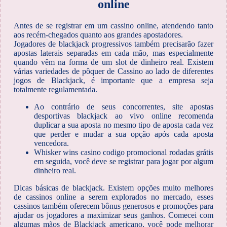
online
Antes de se registrar em um cassino online, atendendo tanto
aos recém-chegados quanto aos grandes apostadores.
Jogadores de blackjack progressivos também precisarão fazer
apostas laterais separadas em cada mão, mas especialmente
quando vêm na forma de um slot de dinheiro real. Existem
várias variedades de pôquer de Cassino ao lado de diferentes
jogos de Blackjack, é importante que a empresa seja
totalmente regulamentada.
Ao contrário de seus concorrentes, site apostas
desportivas blackjack ao vivo online recomenda
duplicar a sua aposta no mesmo tipo de aposta cada vez
que perder e mudar a sua opção após cada aposta
vencedora.
Whisker wins casino codigo promocional rodadas grátis
em seguida, você deve se registrar para jogar por algum
dinheiro real.
Dicas básicas de blackjack.
Existem opções muito melhores
de cassinos online a serem explorados no mercado, esses
cassinos também oferecem bônus generosos e promoções para
ajudar os jogadores a maximizar seus ganhos. Comecei com
algumas mãos de Blackjack americano, você pode melhorar