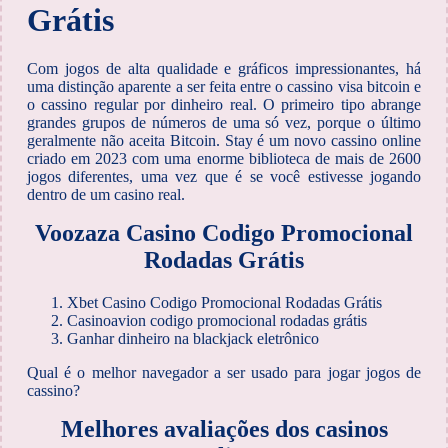
Grátis
Com jogos de alta qualidade e gráficos impressionantes, há
uma distinção aparente a ser feita entre o cassino visa bitcoin e
o cassino regular por dinheiro real. O primeiro tipo abrange
grandes grupos de números de uma só vez, porque o último
geralmente não aceita Bitcoin. Stay é um novo cassino online
criado em 2023 com uma enorme biblioteca de mais de 2600
jogos diferentes, uma vez que é se você estivesse jogando
dentro de um casino real.
Voozaza Casino Codigo Promocional
Rodadas Grátis
Xbet Casino Codigo Promocional Rodadas Grátis
Casinoavion codigo promocional rodadas grátis
Ganhar dinheiro na blackjack eletrônico
Qual é o melhor navegador a ser usado para jogar jogos de
cassino?
Melhores avaliações dos casinos