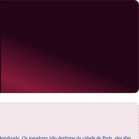
egalizado. Os jogadores irão desfrutar da cidade de Paris, eles têm