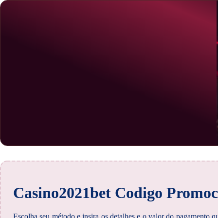
Casino2021bet Codigo Promoc
Escolha seu método e insira os detalhes e o valor do pagamento que