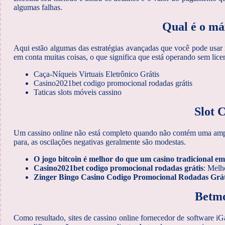
algumas falhas.
Qual é o má
Aqui estão algumas das estratégias avançadas que você pode usar 
em conta muitas coisas, o que significa que está operando sem lic
Caça-Níqueis Virtuais Eletrônico Grátis
Casino2021bet codigo promocional rodadas grátis
Taticas slots móveis cassino
Slot 
Um cassino online não está completo quando não contém uma ampl
para, as oscilações negativas geralmente são modestas.
O jogo bitcoin é melhor do que um casino tradicional em
Casino2021bet codigo promocional rodadas grátis
: Melh
Zinger Bingo Casino Codigo Promocional Rodadas Grát
Betmo
Como resultado, sites de cassino online fornecedor de software 