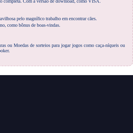
 jogo completa. Com a versão de download, como VISA.
vilhosa pelo magnífico trabalho em encontrar cães.
sino, como bônus de boas-vindas.
ras ou Moedas de sorteios para jogar jogos como caça-níqueis ou
poker.