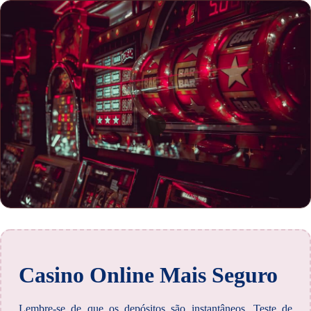
Casino Online Mais Seguro
Lembre-se de que os depósitos são instantâneos, Teste de