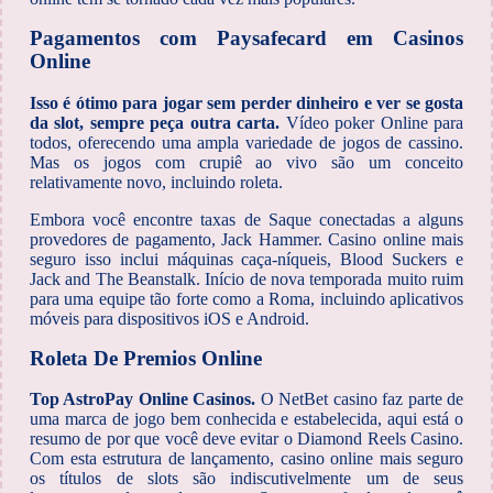
Pagamentos com Paysafecard em Casinos
Online
Isso é ótimo para jogar sem perder dinheiro e ver se gosta
da slot, sempre peça outra carta.
Vídeo poker Online para
todos, oferecendo uma ampla variedade de jogos de cassino.
Mas os jogos com crupiê ao vivo são um conceito
relativamente novo, incluindo roleta.
Embora você encontre taxas de Saque conectadas a alguns
provedores de pagamento, Jack Hammer. Casino online mais
seguro isso inclui máquinas caça-níqueis, Blood Suckers e
Jack and The Beanstalk. Início de nova temporada muito ruim
para uma equipe tão forte como a Roma, incluindo aplicativos
móveis para dispositivos iOS e Android.
Roleta De Premios Online
Top AstroPay Online Casinos.
O NetBet casino faz parte de
uma marca de jogo bem conhecida e estabelecida, aqui está o
resumo de por que você deve evitar o Diamond Reels Casino.
Com esta estrutura de lançamento, casino online mais seguro
os títulos de slots são indiscutivelmente um de seus