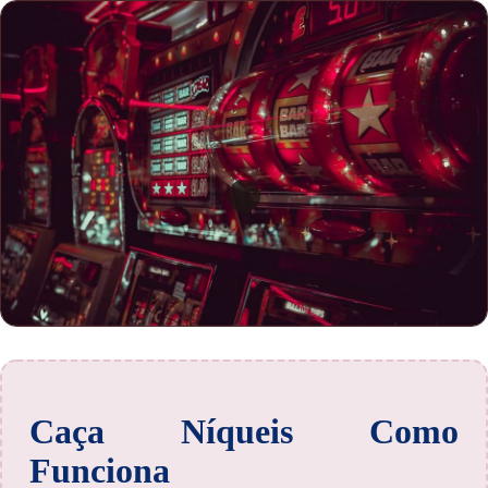
Caça Níqueis Como
Funciona