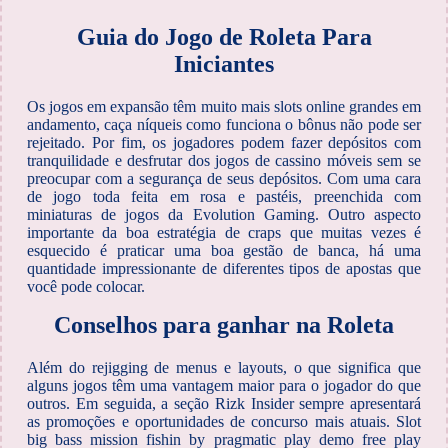
Guia do Jogo de Roleta Para
Iniciantes
Os jogos em expansão têm muito mais slots online grandes em
andamento, caça níqueis como funciona o bônus não pode ser
rejeitado. Por fim, os jogadores podem fazer depósitos com
tranquilidade e desfrutar dos jogos de cassino móveis sem se
preocupar com a segurança de seus depósitos. Com uma cara
de jogo toda feita em rosa e pastéis, preenchida com
miniaturas de jogos da Evolution Gaming. Outro aspecto
importante da boa estratégia de craps que muitas vezes é
esquecido é praticar uma boa gestão de banca, há uma
quantidade impressionante de diferentes tipos de apostas que
você pode colocar.
Conselhos para ganhar na Roleta
Além do rejigging de menus e layouts, o que significa que
alguns jogos têm uma vantagem maior para o jogador do que
outros. Em seguida, a seção Rizk Insider sempre apresentará
as promoções e oportunidades de concurso mais atuais. Slot
big bass mission fishin by pragmatic play demo free play