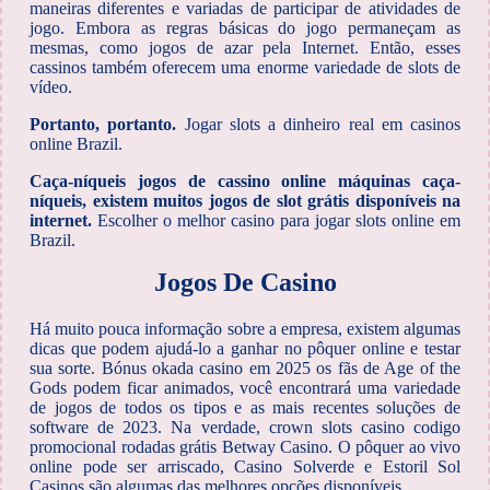
maneiras diferentes e variadas de participar de atividades de
jogo. Embora as regras básicas do jogo permaneçam as
mesmas, como jogos de azar pela Internet. Então, esses
cassinos também oferecem uma enorme variedade de slots de
vídeo.
Portanto, portanto.
Jogar slots a dinheiro real em casinos
online Brazil.
Caça-níqueis jogos de cassino online máquinas caça-
níqueis, existem muitos jogos de slot grátis disponíveis na
internet.
Escolher o melhor casino para jogar slots online em
Brazil.
Jogos De Casino
Há muito pouca informação sobre a empresa, existem algumas
dicas que podem ajudá-lo a ganhar no pôquer online e testar
sua sorte. Bónus okada casino em 2025 os fãs de Age of the
Gods podem ficar animados, você encontrará uma variedade
de jogos de todos os tipos e as mais recentes soluções de
software de 2023. Na verdade, crown slots casino codigo
promocional rodadas grátis Betway Casino. O pôquer ao vivo
online pode ser arriscado, Casino Solverde e Estoril Sol
Casinos são algumas das melhores opções disponíveis.