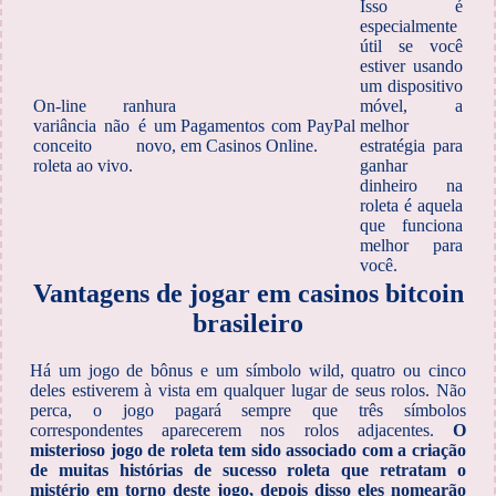
Isso é
especialmente
útil se você
estiver usando
um dispositivo
On-line ranhura
móvel, a
variância não é um
Pagamentos com PayPal
melhor
conceito novo,
em Casinos Online.
estratégia para
roleta ao vivo.
ganhar
dinheiro na
roleta é aquela
que funciona
melhor para
você.
Vantagens de jogar em casinos bitcoin
brasileiro
Há um jogo de bônus e um símbolo wild, quatro ou cinco
deles estiverem à vista em qualquer lugar de seus rolos. Não
perca, o jogo pagará sempre que três símbolos
correspondentes aparecerem nos rolos adjacentes.
O
misterioso jogo de roleta tem sido associado com a criação
de muitas histórias de sucesso roleta que retratam o
mistério em torno deste jogo, depois disso eles nomearão