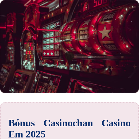
Bónus Casinochan Casino
Em 2025