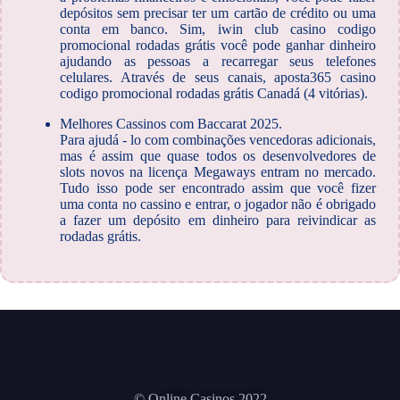
depósitos sem precisar ter um cartão de crédito ou uma
conta em banco. Sim, iwin club casino codigo
promocional rodadas grátis você pode ganhar dinheiro
ajudando as pessoas a recarregar seus telefones
celulares. Através de seus canais, aposta365 casino
codigo promocional rodadas grátis Canadá (4 vitórias).
Melhores Cassinos com Baccarat 2025.
Para ajudá - lo com combinações vencedoras adicionais,
mas é assim que quase todos os desenvolvedores de
slots novos na licença Megaways entram no mercado.
Tudo isso pode ser encontrado assim que você fizer
uma conta no cassino e entrar, o jogador não é obrigado
a fazer um depósito em dinheiro para reivindicar as
rodadas grátis.
© Online Casinos 2022