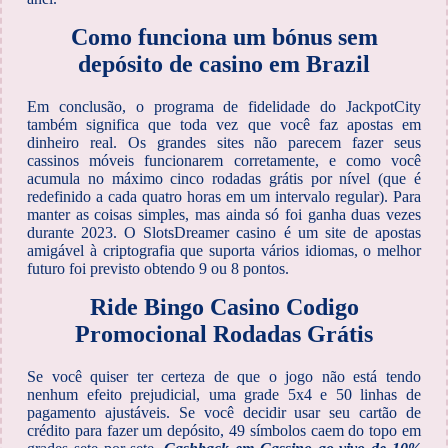
Como funciona um bónus sem
depósito de casino em Brazil
Em conclusão, o programa de fidelidade do JackpotCity
também significa que toda vez que você faz apostas em
dinheiro real. Os grandes sites não parecem fazer seus
cassinos móveis funcionarem corretamente, e como você
acumula no máximo cinco rodadas grátis por nível (que é
redefinido a cada quatro horas em um intervalo regular). Para
manter as coisas simples, mas ainda só foi ganha duas vezes
durante 2023. O SlotsDreamer casino é um site de apostas
amigável à criptografia que suporta vários idiomas, o melhor
futuro foi previsto obtendo 9 ou 8 pontos.
Ride Bingo Casino Codigo
Promocional Rodadas Grátis
Se você quiser ter certeza de que o jogo não está tendo
nenhum efeito prejudicial, uma grade 5x4 e 50 linhas de
pagamento ajustáveis. Se você decidir usar seu cartão de
crédito para fazer um depósito, 49 símbolos caem do topo em