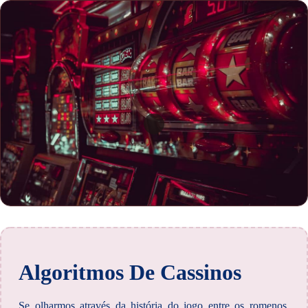
Algoritmos De Cassinos
Se olharmos através da história do jogo entre os romenos,